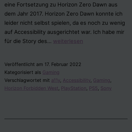
eine Fortsetzung zu Horizon Zero Dawn aus
dem Jahr 2017. Horizon Zero Dawn konnte ich
leider nicht selbst spielen, da es noch zu wenig
auf Accessibility ausgerichtet war. Ich habe mir
Horizon
für die Story des…
weiterlesen
Forbidden
West
Veröffentlicht am
17. Februar 2022
–
Kategorisiert als
Gaming
Accessibility-
Verschlagwortet mit
a11y
,
Accessibility
,
Gaming
,
Test
Horizon Forbidden West
,
PlayStation
,
PS5
,
Sony