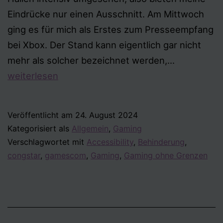
Eindrücke nur einen Ausschnitt. Am Mittwoch
ging es für mich als Erstes zum Presseempfang
bei Xbox. Der Stand kann eigentlich gar nicht
Meine
mehr als solcher bezeichnet werden,…
Eindrücke
weiterlesen
von
der
Veröffentlicht am
24. August 2024
Gamescom
Kategorisiert als
Allgemein
,
Gaming
2024
Verschlagwortet mit
Accessibility
,
Behinderung
,
congstar
,
gamescom
,
Gaming
,
Gaming ohne Grenzen