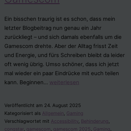
Ein bisschen traurig ist es schon, dass mein
letzter Blogbeitrag nun genau ein Jahr
zurückliegt – und sich damals ebenfalls um die
Gamescom drehte. Aber der Alltag frisst Zeit
und Energie, und fürs Schreiben bleibt da leider
oft wenig übrig. Umso schöner, dass ich jetzt
mal wieder ein paar Eindrücke mit euch teilen
Und
kann. Beginnen…
weiterlesen
schon
wieder
Veröffentlicht am
24. August 2025
Gamescom
Kategorisiert als
Allgemein
,
Gaming
Verschlagwortet mit
Accessibility
,
Behinderung
,
congstar
,
gamescom
,
gamescom 2025
,
Gaming
,