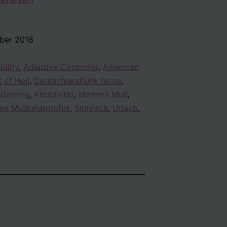
r
8
ber 2018
bility
,
Adaptive Controller
,
American
 of Hell
,
Deutschlandfunk Nova
,
,
Gaming
,
Kreativität
,
Mamma Mia!
,
ale Muskelatrophie
,
Spinraza
,
Urlaub
,