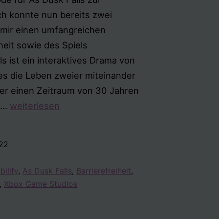
ch konnte nun bereits zwei
 mir einen umfangreichen
heit sowie des Spiels
ls ist ein interaktives Drama von
s die Leben zweier miteinander
er einen Zeitraum von 30 Jahren
As
nt…
weiterlesen
Dusk
Falls
022
–
Accessibility-
bility
,
As Dusk Falls
,
Barrierefreiheit
,
Test
,
Xbox Game Studios