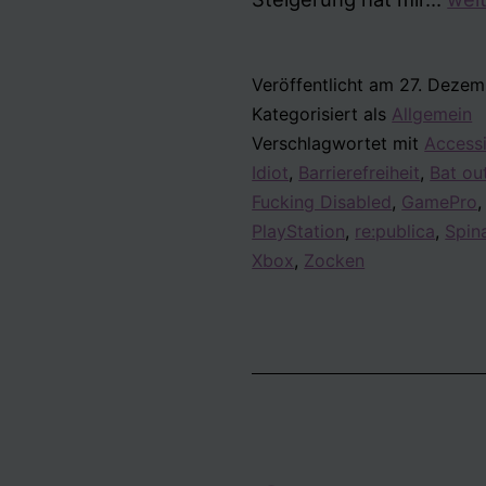
Jah
201
Veröffentlicht am
27. Dezem
Kategorisiert als
Allgemein
Verschlagwortet mit
Accessi
Idiot
,
Barrierefreiheit
,
Bat out
Fucking Disabled
,
GamePro
PlayStation
,
re:publica
,
Spin
Xbox
,
Zocken