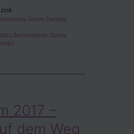
 2018
politisches
,
Google Translate
ärke
bility
,
Barrierefreiheit
,
Google
erklärt
 2017 –
uf dem Weg