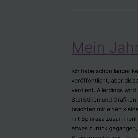
Mein Jah
Ich habe schon länger ke
veröffentlicht, aber dies
verdient. Allerdings wird
Statistiken und Grafiken
brachten mir einen klein
mit Spinraza zusammenhin
etwas zurück gegangen,
Mei
Steigerung hat mir…
wei