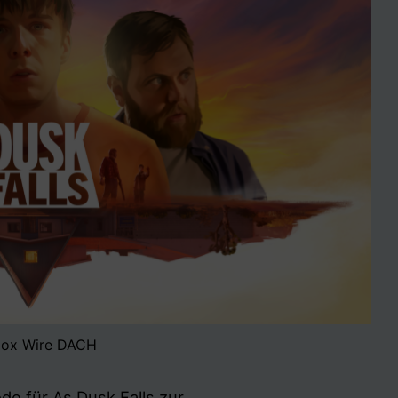
ox Wire DACH
de für As Dusk Falls zur