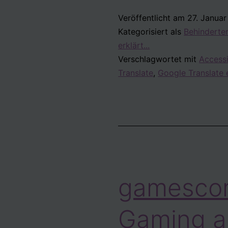
erklärt
Veröffentlicht am
27. Januar
Accessibility
Kategorisiert als
Behinderten
–
erklärt...
#ApproachYourSt
Verschlagwortet mit
Accessi
Translate
,
Google Translate 
gamescom
Gaming a