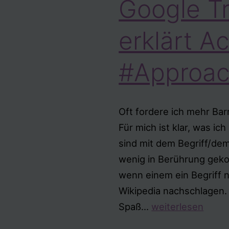
Google Tr
erklärt Ac
#Approac
Oft fordere ich mehr Barri
Für mich ist klar, was ic
sind mit dem Begriff/de
wenig in Berührung gek
wenn einem ein Begriff ni
Wikipedia nachschlagen. 
Google
Spaß…
weiterlesen
Translate