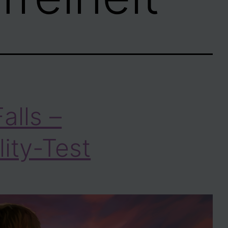
alls –
lity-Test