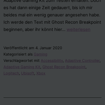
Adaptive Gaming Kit zum Testen erhalten. Doch
es hat dann einige Zeit gedauert, bis ich mir
beides mal ein wenig genauer angesehen habe.
Ich werde den Text mit Ghost Recon Breakpoint
Ghost
beginnen, aber ihr könnt hier…
weiterlesen
Recon
Breakpoint
Veröffentlicht am
4. Januar 2020
und
Kategorisiert als
Gaming
Logitech
Verschlagwortet mit
Accessibility
,
Adaptive Controller
,
Adaptive
Adaptive Gaming Kit
,
Ghost Recon Breakpoint
,
Gaming
Logitech
,
Ubisoft
,
Xbox
Kit