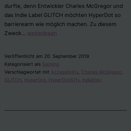
durfte, denn Entwickler Charles McGregor und
das Indie Label GLITCH möchten HyperDot so
barrierearm wie möglich machen. Zu diesem
HyperDot
Zweck…
weiterlesen
Accessibility-
Forschung
Veröffentlicht am
20. September 2019
Kategorisiert als
Gaming
Verschlagwortet mit
Accessibility
,
Charles McGregor
,
GLITCH
,
HyperDot
,
HyperDotA11y
,
IndieDev