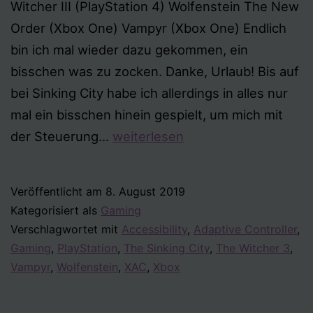
Witcher III (PlayStation 4) Wolfenstein The New
Order (Xbox One) Vampyr (Xbox One) Endlich
bin ich mal wieder dazu gekommen, ein
bisschen was zu zocken. Danke, Urlaub! Bis auf
bei Sinking City habe ich allerdings in alles nur
mal ein bisschen hinein gespielt, um mich mit
Mini-
der Steuerung…
weiterlesen
Accessibility-
Reviews
Veröffentlicht am
8. August 2019
Kategorisiert als
Gaming
Verschlagwortet mit
Accessibility
,
Adaptive Controller
,
Gaming
,
PlayStation
,
The Sinking City
,
The Witcher 3
,
Vampyr
,
Wolfenstein
,
XAC
,
Xbox