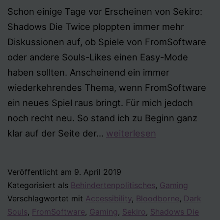
Schon einige Tage vor Erscheinen von Sekiro:
Shadows Die Twice ploppten immer mehr
Diskussionen auf, ob Spiele von FromSoftware
oder andere Souls-Likes einen Easy-Mode
haben sollten. Anscheinend ein immer
wiederkehrendes Thema, wenn FromSoftware
ein neues Spiel raus bringt. Für mich jedoch
noch recht neu. So stand ich zu Beginn ganz
Easy-
klar auf der Seite der…
weiterlesen
Mode
und
Veröffentlicht am
9. April 2019
Accessibility
Kategorisiert als
Behindertenpolitisches
,
Gaming
–
Verschlagwortet mit
Accessibility
,
Bloodborne
,
Dark
Ist
Souls
,
FromSoftware
,
Gaming
,
Sekiro
,
Shadows Die