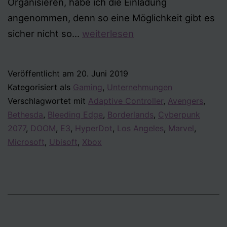
Organisieren, habe ich die Einladung
angenommen, denn so eine Möglichkeit gibt es
#MellyGoesE3
sicher nicht so…
weiterlesen
–
Eine
Veröffentlicht am
20. Juni 2019
Reise
Kategorisiert als
Gaming
,
Unternehmungen
nach
Verschlagwortet mit
Adaptive Controller
,
Avengers
,
Los
Bethesda
,
Bleeding Edge
,
Borderlands
,
Cyberpunk
Angeles
2077
,
DOOM
,
E3
,
HyperDot
,
Los Angeles
,
Marvel
,
Microsoft
,
Ubisoft
,
Xbox