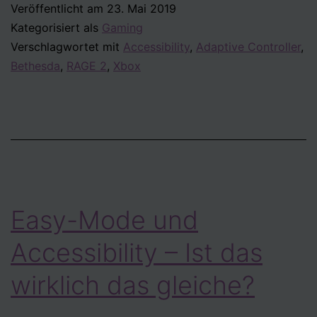
Veröffentlicht am
23. Mai 2019
2
Kategorisiert als
Gaming
–
Verschlagwortet mit
Accessibility
,
Adaptive Controller
,
Kann
Bethesda
,
RAGE 2
,
Xbox
ich
das
spielen?
Easy-Mode und
Accessibility – Ist das
wirklich das gleiche?