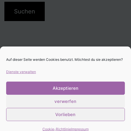
Auf dieser Seite werden Cookies benutzt. Möchtest du sie akzeptieren?
Dienste verwalten
Akzeptieren
verwerfen
Stolz präsentiert von
WordPress
.
Vorlieben
Cookie-Richtlinie
Impressum
Dark Mode: