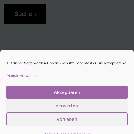
Auf dieser Seite werden Cookies benutzt. Möchtest du sie akzeptieren?
Dienste verwalten
Akzeptieren
verwerfen
Stolz präsentiert von
WordPress
.
Vorlieben