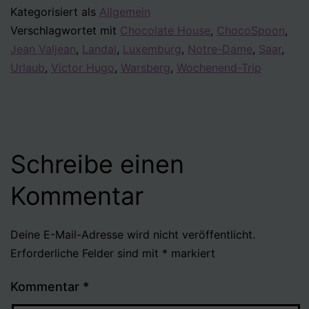
Kategorisiert als
Allgemein
Verschlagwortet mit
Chocolate House
,
ChocoSpoon
,
Jean Valjean
,
Landal
,
Luxemburg
,
Notre-Dame
,
Saar
,
Urlaub
,
Victor Hugo
,
Warsberg
,
Wochenend-Trip
Schreibe einen
Kommentar
Deine E-Mail-Adresse wird nicht veröffentlicht.
Erforderliche Felder sind mit
*
markiert
Kommentar
*