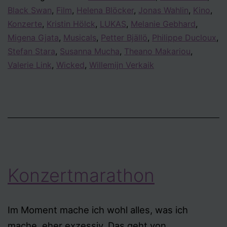
Black Swan
,
Film
,
Helena Blöcker
,
Jonas Wahlin
,
Kino
,
Konzerte
,
Kristin Hölck
,
LUKAS
,
Melanie Gebhard
,
Migena Gjata
,
Musicals
,
Petter Bjällö
,
Philippe Ducloux
,
Stefan Stara
,
Susanna Mucha
,
Theano Makariou
,
Valerie Link
,
Wicked
,
Willemijn Verkaik
Konzertmarathon
Im Moment mache ich wohl alles, was ich
mache, eher exzessiv. Das geht von