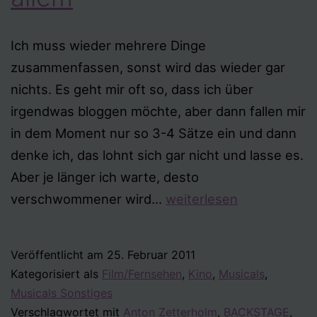
Ich muss wieder mehrere Dinge
zusammenfassen, sonst wird das wieder gar
nichts. Es geht mir oft so, dass ich über
irgendwas bloggen möchte, aber dann fallen mir
in dem Moment nur so 3-4 Sätze ein und dann
denke ich, das lohnt sich gar nicht und lasse es.
Aber je länger ich warte, desto
Mal
verschwommener wird…
weiterlesen
wieder
etwas
Veröffentlicht am
25. Februar 2011
von
Kategorisiert als
Film/Fernsehen
,
Kino
,
Musicals
,
allem
Musicals Sonstiges
Verschlagwortet mit
Anton Zetterholm
,
BACKSTAGE
,