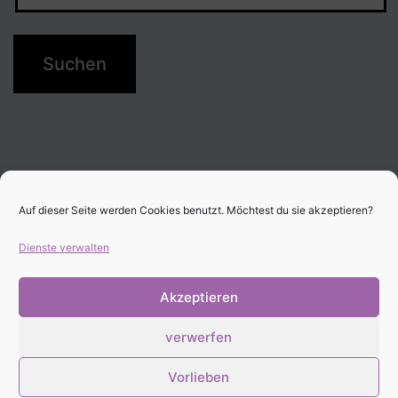
Auf dieser Seite werden Cookies benutzt. Möchtest du sie akzeptieren?
Dienste verwalten
Akzeptieren
verwerfen
Stolz präsentiert von
WordPress
.
Vorlieben