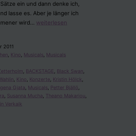
ätze ein und dann denke ich,
und lasse es. Aber je länger ich
Mal
mmener wird…
weiterlesen
wieder
etwas
r 2011
von
ehen
,
Kino
,
Musicals
,
Musicals
allem
Zetterholm
,
BACKSTAGE
,
Black Swan
,
Wahlin
,
Kino
,
Konzerte
,
Kristin Hölck
,
gena Gjata
,
Musicals
,
Petter Bjällö
,
ra
,
Susanna Mucha
,
Theano Makariou
,
jn Verkaik