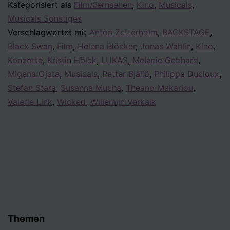
Kategorisiert als
Film/Fernsehen
,
Kino
,
Musicals
,
allem
Musicals Sonstiges
Verschlagwortet mit
Anton Zetterholm
,
BACKSTAGE
,
Black Swan
,
Film
,
Helena Blöcker
,
Jonas Wahlin
,
Kino
,
Konzerte
,
Kristin Hölck
,
LUKAS
,
Melanie Gebhard
,
Migena Gjata
,
Musicals
,
Petter Bjällö
,
Philippe Ducloux
,
Stefan Stara
,
Susanna Mucha
,
Theano Makariou
,
Valerie Link
,
Wicked
,
Willemijn Verkaik
Themen