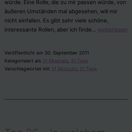
würde. Eine Rolle, die zu mir passen würde, von
äußeren Umständen mal abgesehen, will mir
nicht einfallen. Es gibt sehr viele schöne,
Tag
interessante Rollen, aber ich finde…
weiterlesen
27
–
Veröffentlicht am
30. September 2011
Welche
Kategorisiert als
31 Musicals
,
31 Tage
Rolle
Verschlagwortet mit
31 Musicals
,
31 Tage
aus
einem
Musical
würdest
du
gerne
spielen?