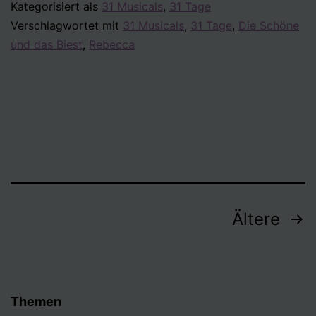
Kategorisiert als
31 Musicals
,
31 Tage
Musical,
Verschlagwortet mit
31 Musicals
,
31 Tage
,
Die Schöne
das
und das Biest
,
Rebecca
du
unbedingt
sehen
willst/wolltest?
Seitennummerierung
Ältere
der
Beiträge
Themen