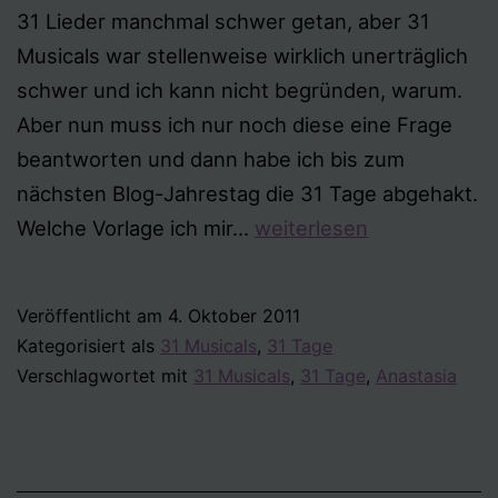
31 Lieder manchmal schwer getan, aber 31
Musicals war stellenweise wirklich unerträglich
schwer und ich kann nicht begründen, warum.
Aber nun muss ich nur noch diese eine Frage
beantworten und dann habe ich bis zum
nächsten Blog-Jahrestag die 31 Tage abgehakt.
Tag
Welche Vorlage ich mir…
weiterlesen
31
–
Veröffentlicht am
4. Oktober 2011
Welche
Kategorisiert als
31 Musicals
,
31 Tage
Vorlage
Verschlagwortet mit
31 Musicals
,
31 Tage
,
Anastasia
(Buch/Film/historische
Figur)
sollte