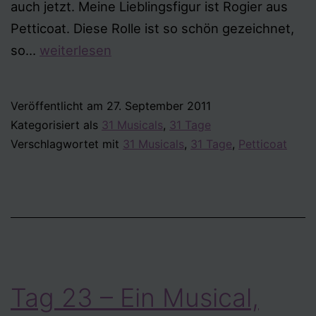
auch jetzt. Meine Lieblingsfigur ist Rogier aus
Petticoat. Diese Rolle ist so schön gezeichnet,
Tag
so…
weiterlesen
24
–
Veröffentlicht am
27. September 2011
Deine
Kategorisiert als
31 Musicals
,
31 Tage
Lieblingsfigur
Verschlagwortet mit
31 Musicals
,
31 Tage
,
Petticoat
aus
einem
Musical?
Tag 23 – Ein Musical,