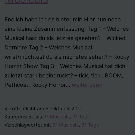
Endlich habe ich es hinter mir! Hier nun noch
eine kleine Zusammenfassung: Tag 1 – Welches
Musical hast du als letztes gesehen? – Wicked
Derniere Tag 2 – Welches Musical
wirst/möchtest du als nächstes sehen? – Rocky
Horror Show Tag 3 – Welches Musical hat dich
zuletzt stark beeindruckt? – tick, tick…BOOM,
Geschafft:
Petticoat, Rocky Horror…
weiterlesen
31
Tage
Veröffentlicht am
5. Oktober 2011
–
Kategorisiert als
31 Musicals
,
31 Tage
31
Verschlagwortet mit
31 Musicals
,
31 Tage
Musicals