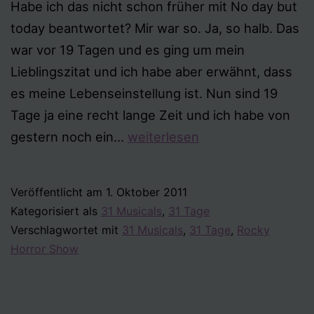
Habe ich das nicht schon früher mit No day but
today beantwortet? Mir war so. Ja, so halb. Das
war vor 19 Tagen und es ging um mein
Lieblingszitat und ich habe aber erwähnt, dass
es meine Lebenseinstellung ist. Nun sind 19
Tage ja eine recht lange Zeit und ich habe von
Tag
gestern noch ein…
weiterlesen
28
–
Veröffentlicht am
1. Oktober 2011
Ein
Kategorisiert als
31 Musicals
,
31 Tage
Musical-
Verschlagwortet mit
31 Musicals
,
31 Tage
,
Rocky
Zitat,
Horror Show
das
dein
Lebensmotto