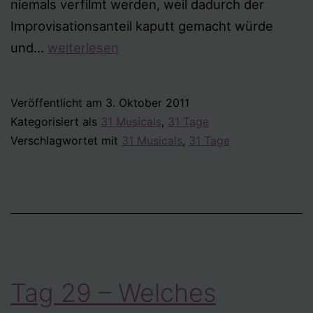
niemals verfilmt werden, weil dadurch der
Improvisationsanteil kaputt gemacht würde
Tag
und…
weiterlesen
30
–
Veröffentlicht am
3. Oktober 2011
Ein
Kategorisiert als
31 Musicals
,
31 Tage
Musical,
Verschlagwortet mit
31 Musicals
,
31 Tage
das
auf
keinen
Fall
verfilmt
werden
Tag 29 – Welches
sollte?