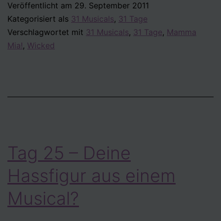
Veröffentlicht am
29. September 2011
In
Kategorisiert als
31 Musicals
,
31 Tage
welchem
Verschlagwortet mit
31 Musicals
,
31 Tage
,
Mamma
Musical
Mia!
,
Wicked
würdest
du
selbst
gerne
mitspielen?
Tag 25 – Deine
Hassfigur aus einem
Musical?