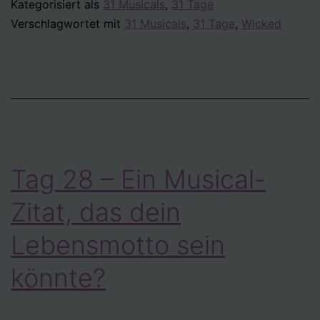
Kategorisiert als
31 Musicals
,
31 Tage
Musical
Verschlagwortet mit
31 Musicals
,
31 Tage
,
Wicked
hast
du
am
häufigsten
gesehen?
Tag 28 – Ein Musical-
Zitat, das dein
Lebensmotto sein
könnte?