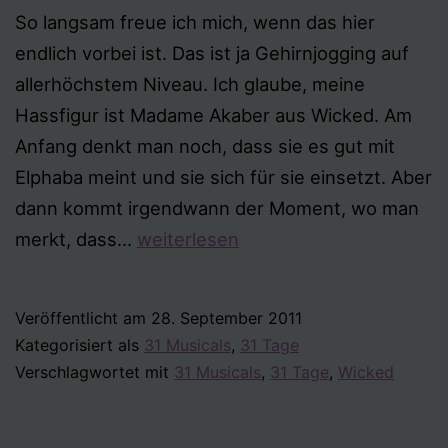
So langsam freue ich mich, wenn das hier
endlich vorbei ist. Das ist ja Gehirnjogging auf
allerhöchstem Niveau. Ich glaube, meine
Hassfigur ist Madame Akaber aus Wicked. Am
Anfang denkt man noch, dass sie es gut mit
Elphaba meint und sie sich für sie einsetzt. Aber
dann kommt irgendwann der Moment, wo man
Tag
merkt, dass…
weiterlesen
25
–
Veröffentlicht am
28. September 2011
Deine
Kategorisiert als
31 Musicals
,
31 Tage
Hassfigur
Verschlagwortet mit
31 Musicals
,
31 Tage
,
Wicked
aus
einem