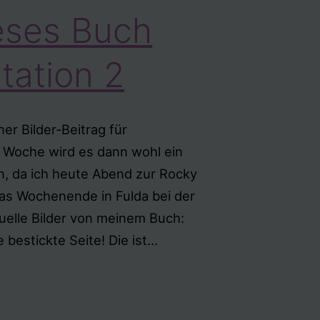
eses Buch
Station 2
ner Bilder-Beitrag für
 Woche wird es dann wohl ein
n, da ich heute Abend zur Rocky
as Wochenende in Fulda bei der
tuelle Bilder von meinem Buch:
„Mach
ie bestickte Seite! Die ist…
dieses
Buch
fertig“
1