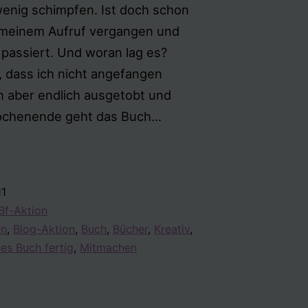
n wenig schimpfen. Ist doch schon
it meinem Aufruf vergangen und
r passiert. Und woran lag es?
, dass ich nicht angefangen
h aber endlich ausgetobt und
„Mach
ochenende geht das Buch…
dieses
Buch
fertig“
11
–
f-Aktion
endlich
en
,
Blog-Aktion
,
Buch
,
Bücher
,
Kreativ
,
geht’s
es Buch fertig
,
Mitmachen
los!