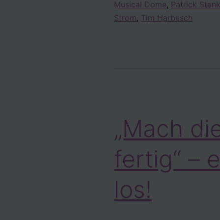
Musical Dome
,
Patrick Stan
Strom
,
Tim Harbusch
„Mach di
fertig“ – 
los!