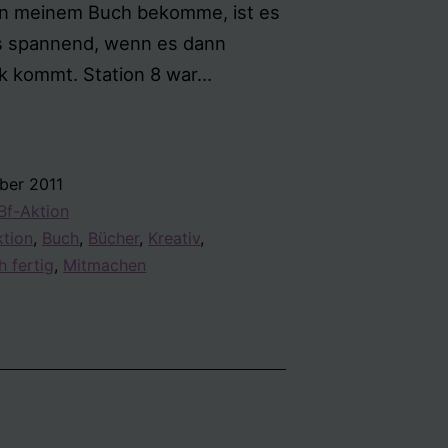
on meinem Buch bekomme, ist es
 es spannend, wenn es dann
„Mach
k kommt. Station 8 war…
dieses
Buch
fertig“
ber 2011
–
f-Aktion
Station
ktion
,
Buch
,
Bücher
,
Kreativ
,
8
 fertig
,
Mitmachen