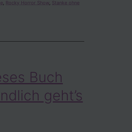
ke
,
Rocky Horror Show
,
Stanke ohne
eses Buch
endlich geht’s