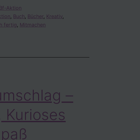
–
f-Aktion
Station
ktion
,
Buch
,
Bücher
,
Kreativ
,
2
 fertig
,
Mitmachen
umschlag –
, Kurioses
Spaß