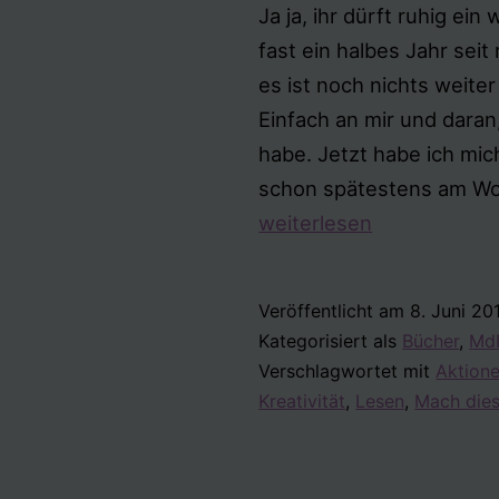
Ja ja, ihr dürft ruhig ei
fast ein halbes Jahr se
es ist noch nichts weite
Einfach an mir und daran
habe. Jetzt habe ich mic
schon spätestens am W
weiterlesen
Veröffentlicht am
8. Juni 20
Kategorisiert als
Bücher
,
MdB
Verschlagwortet mit
Aktion
Kreativität
,
Lesen
,
Mach dies