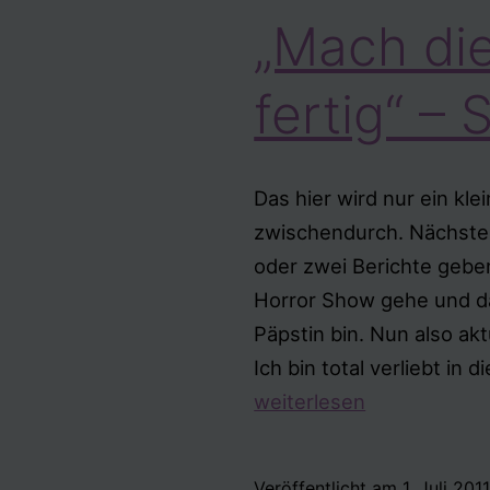
„Mach di
fertig“ – 
Das hier wird nur ein klei
zwischendurch. Nächste
oder zwei Berichte gebe
Horror Show gehe und d
Päpstin bin. Nun also ak
Ich bin total verliebt in d
weiterlesen
Veröffentlicht am
1. Juli 201