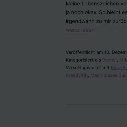
kleine Lebenszeichen v
ja noch okay. So bleibt
irgendwann zu mir zurüc
weiterlesen
Veröffentlicht am
10. Dezem
Kategorisiert als
Bücher
,
MdB
Verschlagwortet mit
Blog-A
Kreativität
,
Mach dieses Buch