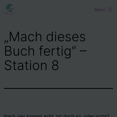
Zum
Menü
Inhalt
springen
„Mach dieses
Buch fertig“ –
Station 8
Nach vier kommt acht. Ist doch so, oder nicht?