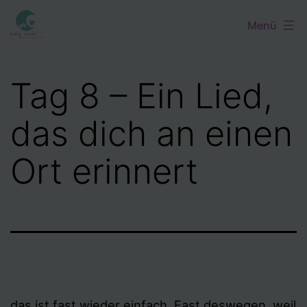
Zum
Menü
Inhalt
springen
Tag 8 – Ein Lied,
das dich an einen
Ort erinnert
das ist fast wieder einfach. Fast deswegen, weil