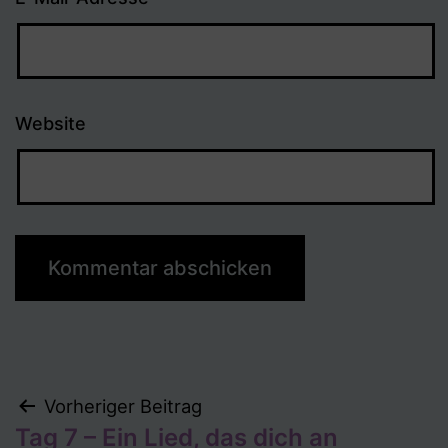
Website
Beitragsnavigation
Vorheriger Beitrag
Tag 7 – Ein Lied, das dich an