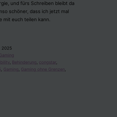
ergie, und fürs Schreiben bleibt da
mso schöner, dass ich jetzt mal
e mit euch teilen kann.
t 2025
Gaming
bility
,
Behinderung
,
congstar
,
5
,
Gaming
,
Gaming ohne Grenzen
,