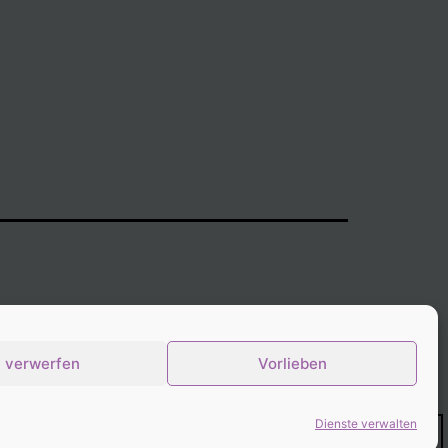
Stolz präsentiert von
WordPress
.
verwerfen
Vorlieben
Dienste verwalten
Dark Mode: