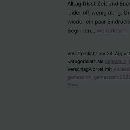
Alltag frisst Zeit und En
leider oft wenig übrig. U
wieder ein paar Eindrück
Und
Beginnen…
weiterlesen
schon
wieder
Veröffentlicht am
24. Augus
Gamescom
Kategorisiert als
Allgemein
,
Verschlagwortet mit
Accessi
gamescom
,
gamescom 202
Xbox