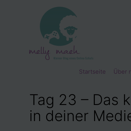
Zum
Inhalt
springen
Startseite
Über 
Tag 23 – Das k
in deiner Medi