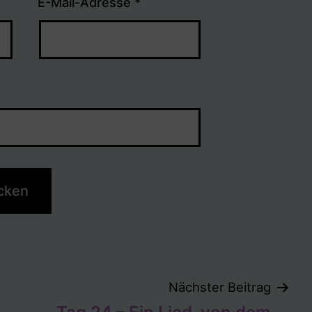
E-Mail-Adresse
*
tion
Nächster Beitrag