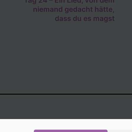
Tag 24 – Ein Lied, von dem
niemand gedacht hätte,
dass du es magst