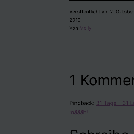
Veröffentlicht am
2. Oktobe
2010
Von
Melly
1 Kommen
Pingback:
31 Tage – 31 Li
määäh!