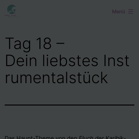
Zum
Menü
Inhalt
springen
Tag 18 –
Dein liebstes Inst
rumentalstück
Das Haupt-Theme von den
Fluch der Karibik
-