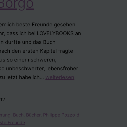
Borgo
iemlich beste Freunde gesehen
ehr, dass ich bei LOVELYBOOKS an
n durfte und das Buch
ch den ersten Kapitel fragte
 aus so einem schweren,
so unbeschwerter, lebensfroher
„Ziemlich
zu letzt habe ich…
weiterlesen
beste
Freunde“
012
von
Philippe
erung
,
Buch
,
Bücher
,
Philippe Pozzo di
Pozzo
este Freunde