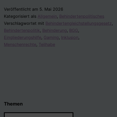
Gleichstellun
Veröffentlicht am
5. Mai 2026
der
Kategorisiert als
Allgemein
,
Behindertenpolitisches
Menschen
Verschlagwortet mit
Behindertengleichstellungsgesetz
,
mit
Behindertenpolitik
,
Behinderung
,
BGG
,
Behinderung
Eingliederungshilfe
,
Gaming
,
Inklusion
,
Menschenrechte
,
Teilhabe
2026
Themen
Themen