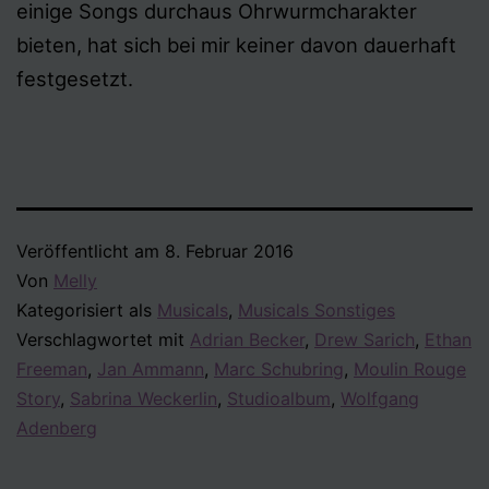
einige Songs durchaus Ohrwurmcharakter
bieten, hat sich bei mir keiner davon dauerhaft
festgesetzt.
Veröffentlicht am
8. Februar 2016
Von
Melly
Kategorisiert als
Musicals
,
Musicals Sonstiges
Verschlagwortet mit
Adrian Becker
,
Drew Sarich
,
Ethan
Freeman
,
Jan Ammann
,
Marc Schubring
,
Moulin Rouge
Story
,
Sabrina Weckerlin
,
Studioalbum
,
Wolfgang
Adenberg