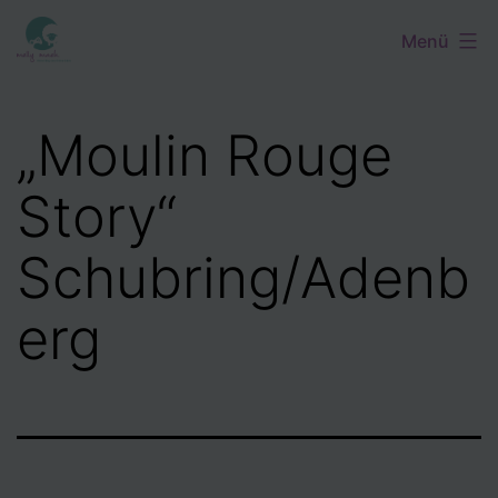
Zum
Menü
Inhalt
springen
„Moulin Rouge
Story“
Schubring/Adenb
erg