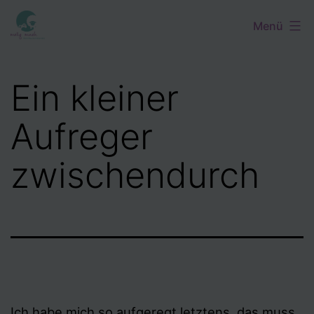
Zum
Menü
Inhalt
springen
Ein kleiner
Aufreger
zwischendurch
Ich habe mich so aufgeregt letztens, das muss